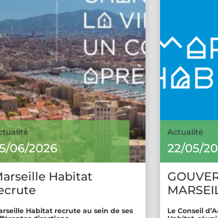
ctualité
Actualité
5/06/2026
22/05/2
arseille Habitat
GOUVE
ecrute
MARSEIL
rseille Habitat recrute au sein de ses
Le Conseil d’A