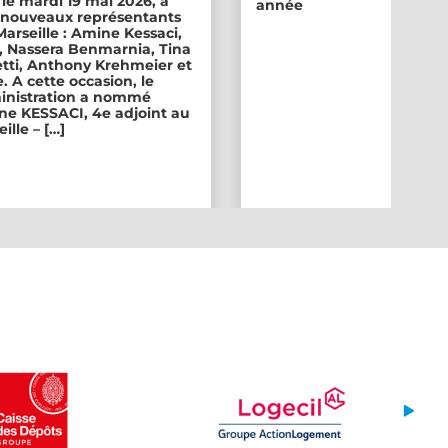
 le mardi 19 mai 2026, a
année
ix nouveaux représentants
 Marseille : Amine Kessaci,
, Nassera Benmarnia, Tina
tti, Anthony Krehmeier et
. A cette occasion, le
inistration a nommé
e KESSACI, 4e adjoint au
ille – […]