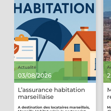
Actualité
A
03/08/2026
2
L’assurance habitation
M
marseillaise
r
A destination des locataires marseillais,
Ma