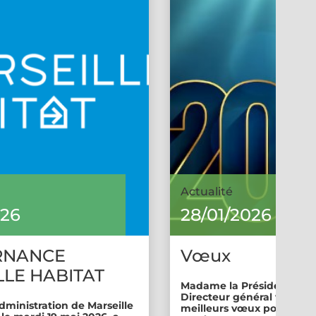
Actualité
026
28/01/2026
RNANCE
Vœux
LE HABITAT
Madame la Présidente et 
Directeur général vous so
dministration de Marseille
meilleurs vœux pour cette