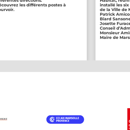
fférentes directions.
Habitat, réuni
couvrez les différents postes à
installé les s
urvoir.
de la Ville de
Patrick Amico
Biard Sansone
Josette Furace
Conseil d’Adm
Monsieur Amin
Maire de Marse