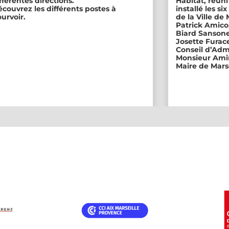
fférentes directions.
Habitat, réuni
couvrez les différents postes à
installé les s
urvoir.
de la Ville de
Patrick Amico
Biard Sansone
Josette Furace
Conseil d’Adm
Monsieur Amin
Maire de Marse