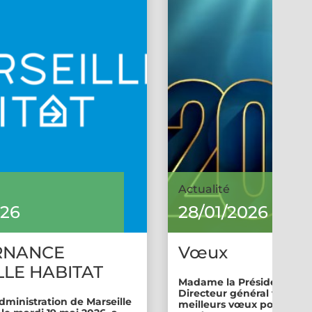
Actualité
026
28/01/2026
RNANCE
Vœux
LE HABITAT
Madame la Présidente et 
Directeur général vous so
dministration de Marseille
meilleurs vœux pour cette