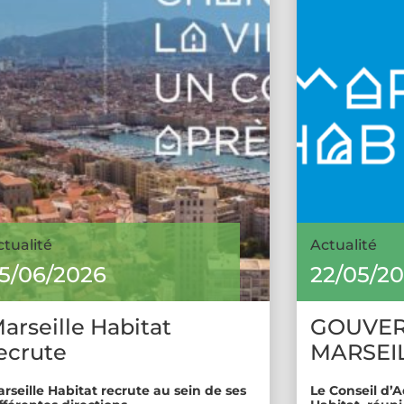
ctualité
Actualité
5/06/2026
22/05/2
arseille Habitat
GOUVE
ecrute
MARSEIL
rseille Habitat recrute au sein de ses
Le Conseil d’A