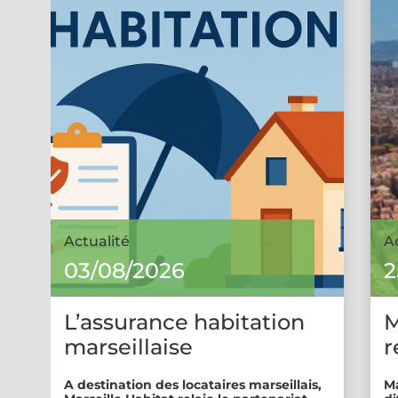
Actualité
A
03/08/2026
2
L’assurance habitation
M
marseillaise
r
A destination des locataires marseillais,
Ma