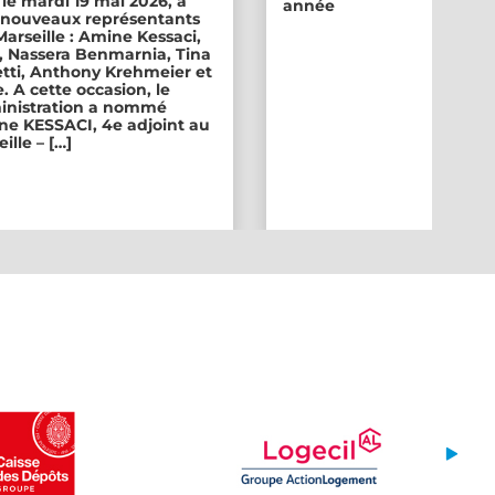
 le mardi 19 mai 2026, a
année
ix nouveaux représentants
 Marseille : Amine Kessaci,
, Nassera Benmarnia, Tina
tti, Anthony Krehmeier et
. A cette occasion, le
inistration a nommé
e KESSACI, 4e adjoint au
ille – […]