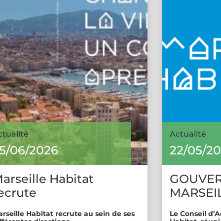
ctualité
Actualité
5/06/2026
22/05/2
arseille Habitat
GOUVE
ecrute
MARSEIL
rseille Habitat recrute au sein de ses
Le Conseil d’A