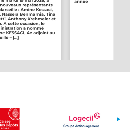
 le mardi 19 mai 2026, a
année
ix nouveaux représentants
 Marseille : Amine Kessaci,
, Nassera Benmarnia, Tina
tti, Anthony Krehmeier et
. A cette occasion, le
inistration a nommé
e KESSACI, 4e adjoint au
ille – […]