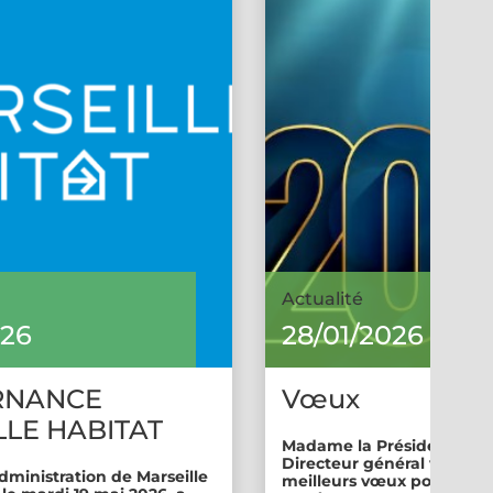
Actualité
026
28/01/2026
RNANCE
Vœux
LE HABITAT
Madame la Présidente et 
Directeur général vous so
dministration de Marseille
meilleurs vœux pour cette