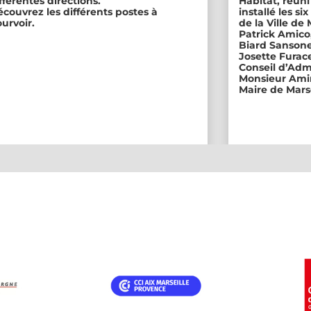
fférentes directions.
Habitat, réuni
couvrez les différents postes à
installé les s
urvoir.
de la Ville de
Patrick Amico
Biard Sansone
Josette Furace
Conseil d’Adm
Monsieur Amin
Maire de Marse