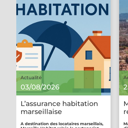
Actualité
A
03/08/2026
2
L’assurance habitation
M
marseillaise
r
A destination des locataires marseillais,
Ma