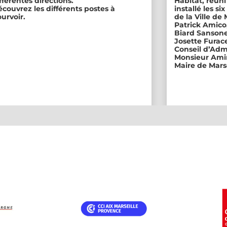
fférentes directions.
Habitat, réuni
couvrez les différents postes à
installé les s
urvoir.
de la Ville de
Patrick Amico
Biard Sansone
Josette Furace
Conseil d’Adm
Monsieur Amin
Maire de Marse