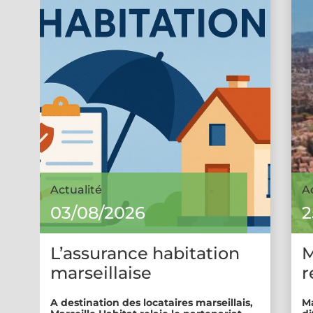
Actualité
A
03/08/2026
2
L’assurance habitation
M
marseillaise
r
A destination des locataires marseillais,
Ma