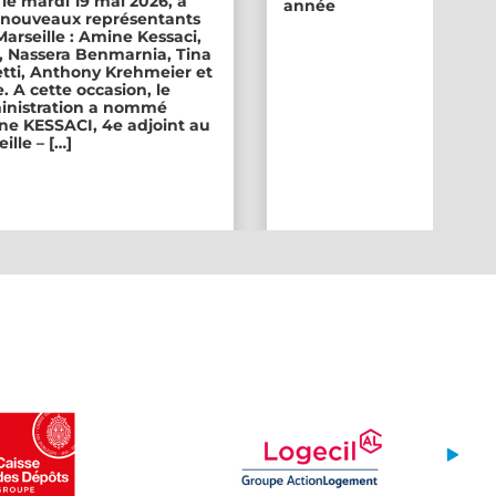
 le mardi 19 mai 2026, a
année
ix nouveaux représentants
 Marseille : Amine Kessaci,
, Nassera Benmarnia, Tina
tti, Anthony Krehmeier et
. A cette occasion, le
inistration a nommé
e KESSACI, 4e adjoint au
ille – […]