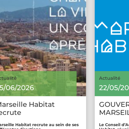
ctualité
Actualité
5/06/2026
22/05/2
arseille Habitat
GOUVE
ecrute
MARSEIL
rseille Habitat recrute au sein de ses
Le Conseil d’A