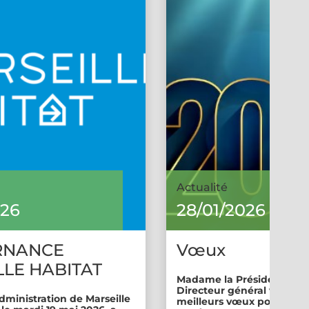
Actualité
026
28/01/2026
RNANCE
Vœux
LE HABITAT
Madame la Présidente et 
Directeur général vous so
dministration de Marseille
meilleurs vœux pour cette