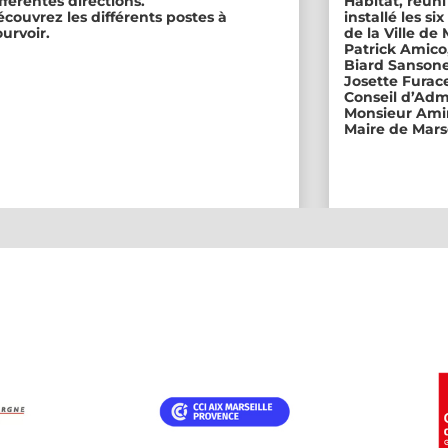
fférentes directions.
Habitat, réuni
couvrez les différents postes à
installé les s
urvoir.
de la Ville de
Patrick Amico
Biard Sansone
Josette Furace
Conseil d’Adm
Monsieur Amin
Maire de Marse