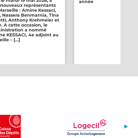
 le mardi 19 mai 2026, a
année
ix nouveaux représentants
 Marseille : Amine Kessaci,
, Nassera Benmarnia, Tina
tti, Anthony Krehmeier et
. A cette occasion, le
inistration a nommé
e KESSACI, 4e adjoint au
ille – […]