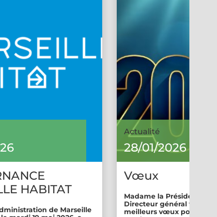
Actualité
026
28/01/2026
RNANCE
Vœux
LE HABITAT
Madame la Présidente et 
Directeur général vous so
dministration de Marseille
meilleurs vœux pour cette