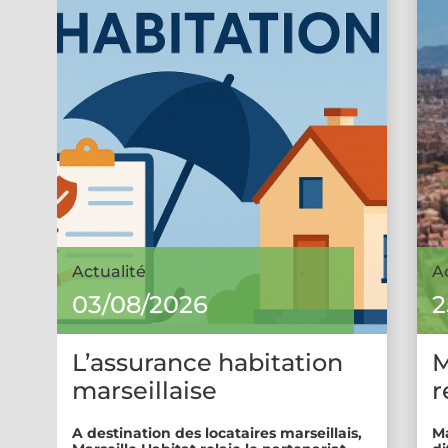
Actualité
A
03/08/2026
2
L’assurance habitation
M
marseillaise
r
A destination des locataires marseillais,
Ma