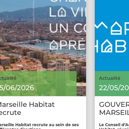
ctualité
Actualité
5/06/2026
22/05/2
arseille Habitat
GOUVE
ecrute
MARSEIL
rseille Habitat recrute au sein de ses
Le Conseil d’A