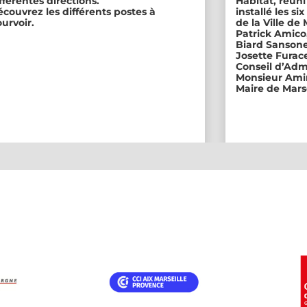
fférentes directions.
Habitat, réuni
couvrez les différents postes à
installé les s
urvoir.
de la Ville de
Patrick Amico
Biard Sansone
Josette Furace
Conseil d’Adm
Monsieur Amin
Maire de Marse