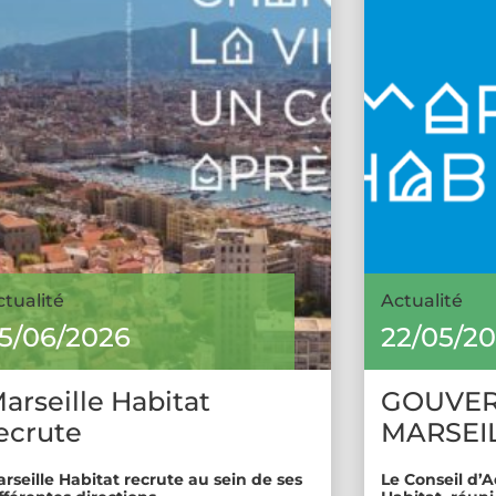
ctualité
Actualité
5/06/2026
22/05/2
arseille Habitat
GOUVE
ecrute
MARSEIL
rseille Habitat recrute au sein de ses
Le Conseil d’A