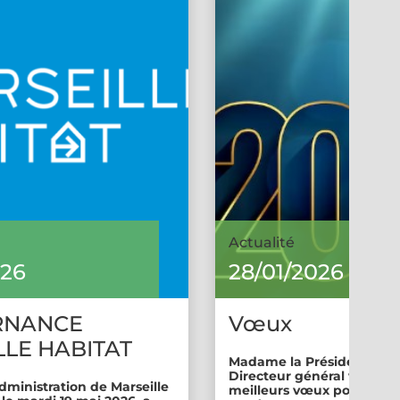
Actualité
026
28/01/2026
RNANCE
Vœux
LE HABITAT
Madame la Présidente et 
Directeur général vous so
dministration de Marseille
meilleurs vœux pour cette