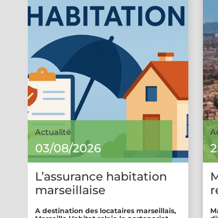
Actualité
A
03/08/2026
2
L’assurance habitation
M
marseillaise
r
A destination des locataires marseillais,
Ma