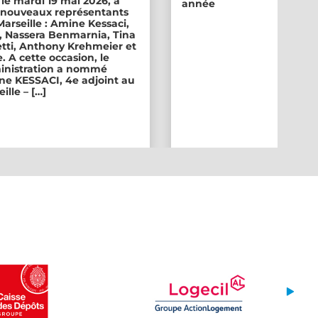
 le mardi 19 mai 2026, a
année
ix nouveaux représentants
 Marseille : Amine Kessaci,
, Nassera Benmarnia, Tina
tti, Anthony Krehmeier et
. A cette occasion, le
inistration a nommé
e KESSACI, 4e adjoint au
ille – […]