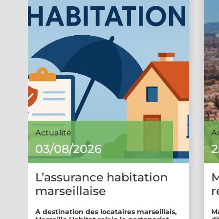
Actualité
A
03/08/2026
2
L’assurance habitation
M
marseillaise
r
A destination des locataires marseillais,
Ma