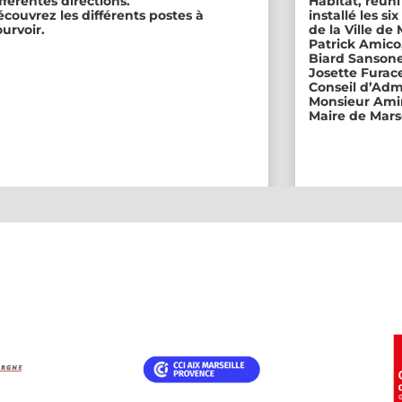
fférentes directions.
Habitat, réuni
couvrez les différents postes à
installé les s
urvoir.
de la Ville de
Patrick Amico
Biard Sansone
Josette Furace
Conseil d’Adm
Monsieur Amin
Maire de Marse