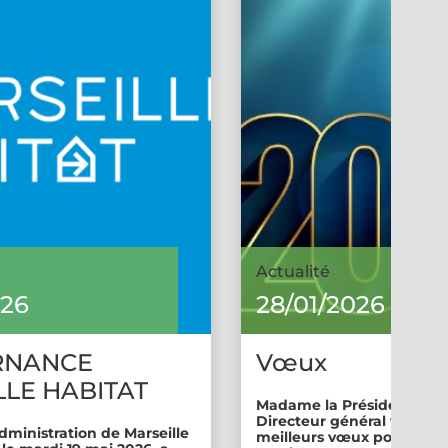
Actualité
026
28/01/2026
RNANCE
Vœux
LE HABITAT
Madame la Présidente et 
Directeur général vous so
dministration de Marseille
meilleurs vœux pour cette