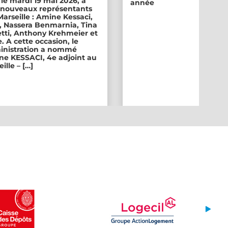
 le mardi 19 mai 2026, a
année
ix nouveaux représentants
 Marseille : Amine Kessaci,
, Nassera Benmarnia, Tina
tti, Anthony Krehmeier et
. A cette occasion, le
inistration a nommé
e KESSACI, 4e adjoint au
ille – […]