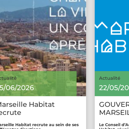
ctualité
Actualité
5/06/2026
22/05/2
arseille Habitat
GOUVE
ecrute
MARSEIL
rseille Habitat recrute au sein de ses
Le Conseil d’A