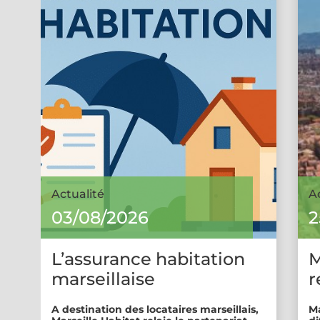
Actualité
A
03/08/2026
2
L’assurance habitation
M
marseillaise
r
A destination des locataires marseillais,
Ma