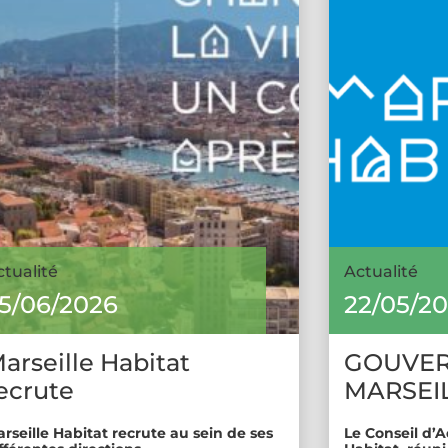
ctualité
Actualité
5/06/2026
22/05/2
arseille Habitat
GOUVE
ecrute
MARSEIL
rseille Habitat recrute au sein de ses
Le Conseil d’A