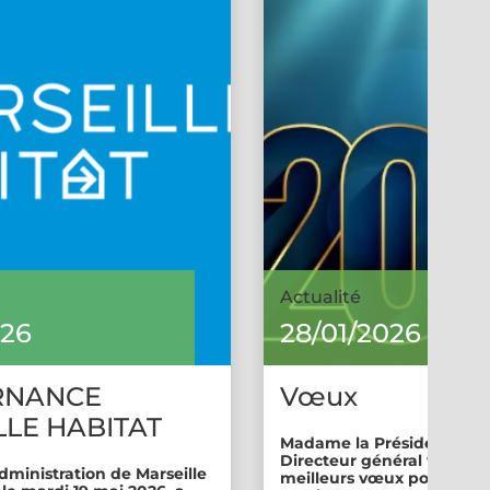
Actualité
026
28/01/2026
RNANCE
Vœux
LE HABITAT
Madame la Présidente et 
Directeur général vous so
dministration de Marseille
meilleurs vœux pour cette