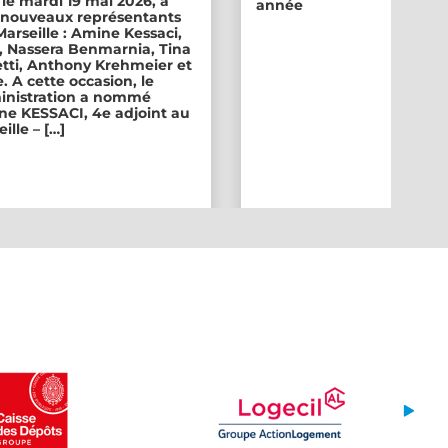
 le mardi 19 mai 2026, a
année
ix nouveaux représentants
 Marseille : Amine Kessaci,
, Nassera Benmarnia, Tina
tti, Anthony Krehmeier et
. A cette occasion, le
inistration a nommé
e KESSACI, 4e adjoint au
ille – […]