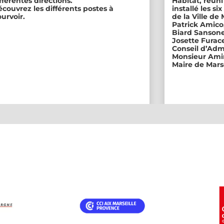
fférentes directions.
Habitat, réuni
couvrez les différents postes à
installé les s
urvoir.
de la Ville de
Patrick Amico
Biard Sansone
Josette Furace
Conseil d’Adm
Monsieur Amin
Maire de Marse