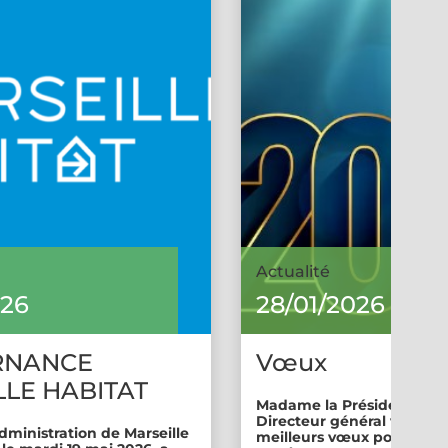
Actualité
026
28/01/2026
RNANCE
Vœux
LE HABITAT
Madame la Présidente et 
Directeur général vous so
dministration de Marseille
meilleurs vœux pour cette