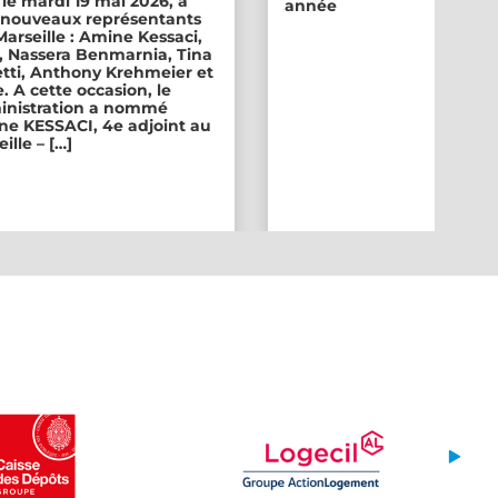
 le mardi 19 mai 2026, a
année
ix nouveaux représentants
 Marseille : Amine Kessaci,
, Nassera Benmarnia, Tina
tti, Anthony Krehmeier et
. A cette occasion, le
inistration a nommé
e KESSACI, 4e adjoint au
ille – […]