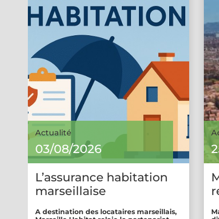
Actualité
A
03/08/2026
2
L’assurance habitation
M
marseillaise
r
A destination des locataires marseillais,
Ma