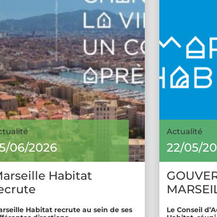
ctualité
Actualité
5/06/2026
22/05/2
arseille Habitat
GOUVE
ecrute
MARSEIL
rseille Habitat recrute au sein de ses
Le Conseil d’A