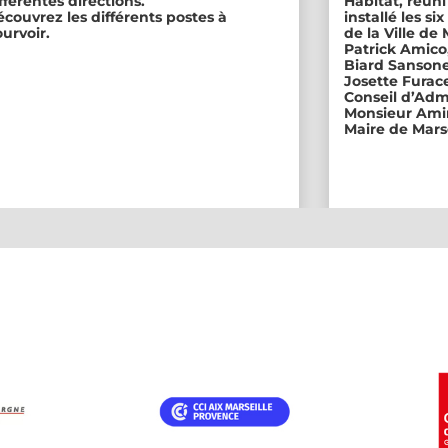
fférentes directions.
Habitat, réuni
couvrez les différents postes à
installé les s
urvoir.
de la Ville de
Patrick Amico
Biard Sansone
Josette Furace
Conseil d’Adm
Monsieur Amin
Maire de Marse