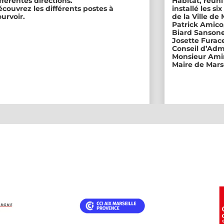
fférentes directions.
Habitat, réuni
couvrez les différents postes à
installé les s
urvoir.
de la Ville de
Patrick Amico
Biard Sansone
Josette Furace
Conseil d’Adm
Monsieur Amin
Maire de Marse