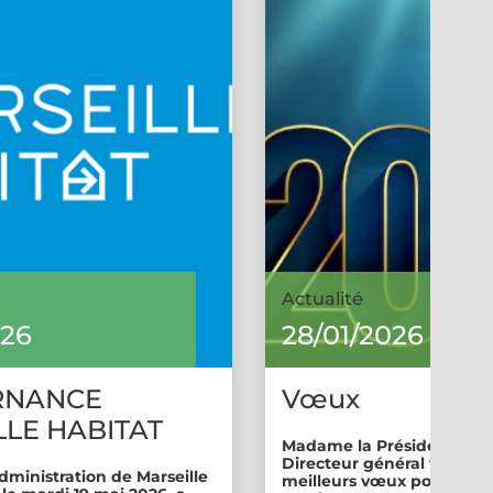
Actualité
026
28/01/2026
RNANCE
Vœux
LE HABITAT
Madame la Présidente et 
Directeur général vous so
dministration de Marseille
meilleurs vœux pour cette