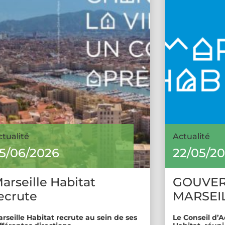
ctualité
Actualité
5/06/2026
22/05/2
arseille Habitat
GOUVE
ecrute
MARSEIL
rseille Habitat recrute au sein de ses
Le Conseil d’A