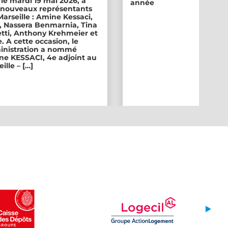
 le mardi 19 mai 2026, a
année
ix nouveaux représentants
 Marseille : Amine Kessaci,
, Nassera Benmarnia, Tina
tti, Anthony Krehmeier et
. A cette occasion, le
inistration a nommé
e KESSACI, 4e adjoint au
ille – […]