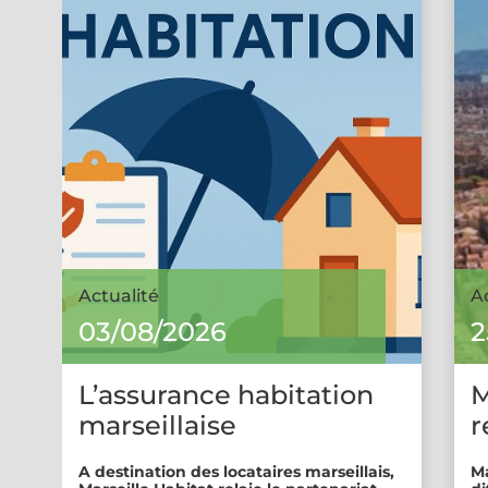
Actualité
A
03/08/2026
2
L’assurance habitation
M
marseillaise
r
A destination des locataires marseillais,
Ma