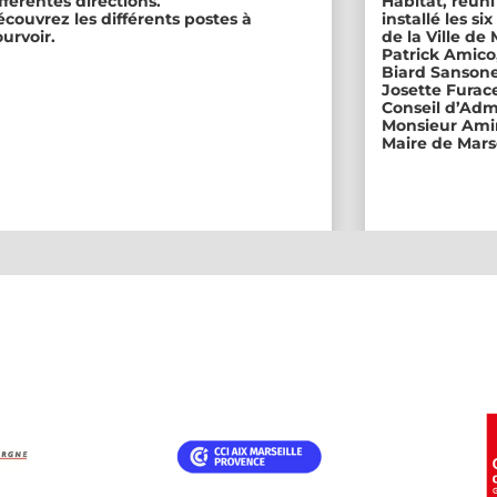
fférentes directions.
Habitat, réuni
couvrez les différents postes à
installé les s
urvoir.
de la Ville de
Patrick Amico
Biard Sansone
Josette Furace
Conseil d’Adm
Monsieur Amin
Maire de Marse