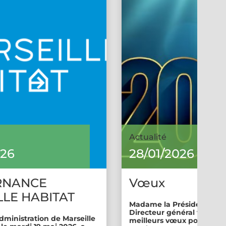
Actualité
026
28/01/2026
RNANCE
Vœux
LE HABITAT
Madame la Présidente et 
Directeur général vous so
dministration de Marseille
meilleurs vœux pour cette