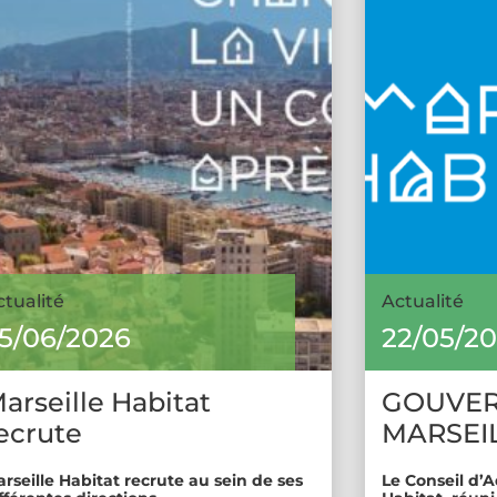
ctualité
Actualité
5/06/2026
22/05/2
arseille Habitat
GOUVE
ecrute
MARSEIL
rseille Habitat recrute au sein de ses
Le Conseil d’A