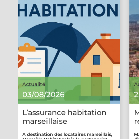
Actualité
A
03/08/2026
2
L’assurance habitation
M
marseillaise
r
A destination des locataires marseillais,
Ma