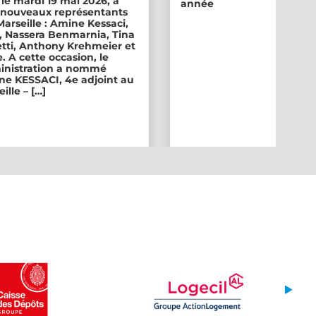
 le mardi 19 mai 2026, a
année
ix nouveaux représentants
 Marseille : Amine Kessaci,
, Nassera Benmarnia, Tina
tti, Anthony Krehmeier et
. A cette occasion, le
inistration a nommé
e KESSACI, 4e adjoint au
ille – […]