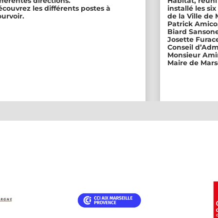
fférentes directions.
Habitat, réuni
couvrez les différents postes à
installé les s
urvoir.
de la Ville de
Patrick Amico
Biard Sansone
Josette Furace
Conseil d’Adm
Monsieur Amin
Maire de Marse