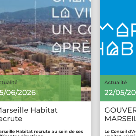
ctualité
Actualité
5/06/2026
22/05/2
arseille Habitat
GOUVE
ecrute
MARSEIL
rseille Habitat recrute au sein de ses
Le Conseil d’A