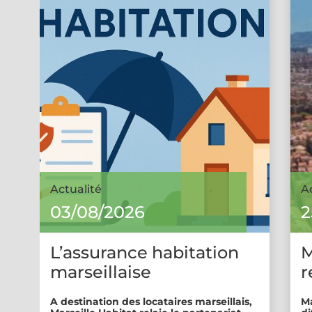
Actualité
A
03/08/2026
2
L’assurance habitation
M
marseillaise
r
A destination des locataires marseillais,
Ma