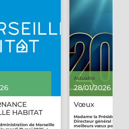
Actualité
026
28/01/2026
RNANCE
Vœux
LE HABITAT
Madame la Présidente et 
Directeur général vous so
dministration de Marseille
meilleurs vœux pour cette