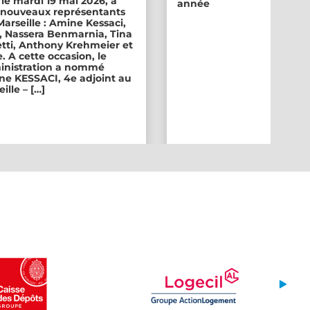
 le mardi 19 mai 2026, a
année
ix nouveaux représentants
 Marseille : Amine Kessaci,
, Nassera Benmarnia, Tina
tti, Anthony Krehmeier et
. A cette occasion, le
inistration a nommé
e KESSACI, 4e adjoint au
ille – […]