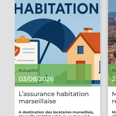
Actualité
A
03/08/2026
2
L’assurance habitation
M
marseillaise
r
A destination des locataires marseillais,
Ma