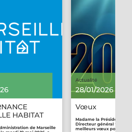
Actualité
026
28/01/2026
RNANCE
Vœux
LE HABITAT
Madame la Présidente et 
Directeur général vous so
dministration de Marseille
meilleurs vœux pour cette