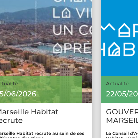
ctualité
Actualité
5/06/2026
22/05/2
arseille Habitat
GOUVE
ecrute
MARSEIL
rseille Habitat recrute au sein de ses
Le Conseil d’A