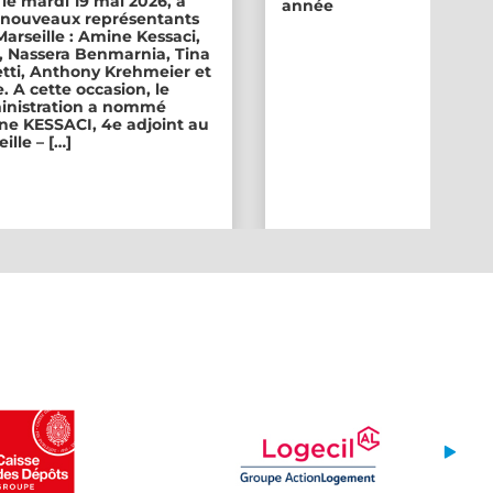
 le mardi 19 mai 2026, a
année
ix nouveaux représentants
 Marseille : Amine Kessaci,
, Nassera Benmarnia, Tina
tti, Anthony Krehmeier et
. A cette occasion, le
inistration a nommé
e KESSACI, 4e adjoint au
ille – […]