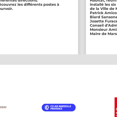
fférentes directions.
Habitat, réuni
couvrez les différents postes à
installé les s
urvoir.
de la Ville de
Patrick Amico
Biard Sansone
Josette Furace
Conseil d’Adm
Monsieur Amin
Maire de Marse