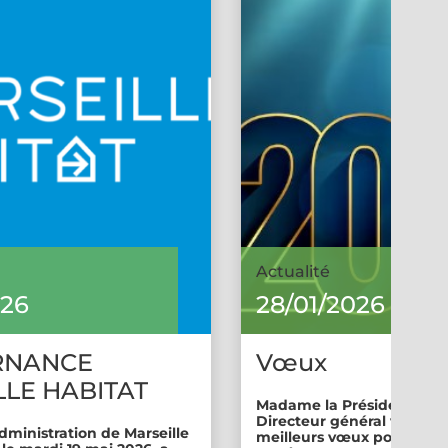
Actualité
026
28/01/2026
RNANCE
Vœux
LE HABITAT
Madame la Présidente et 
Directeur général vous so
dministration de Marseille
meilleurs vœux pour cette