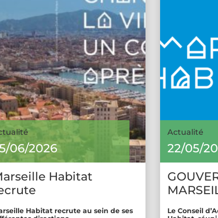
ctualité
Actualité
5/06/2026
22/05/2
arseille Habitat
GOUVE
ecrute
MARSEIL
rseille Habitat recrute au sein de ses
Le Conseil d’A