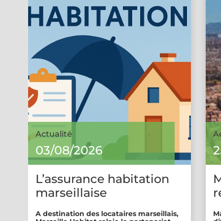
Actualité
A
03/08/2026
2
L’assurance habitation
M
marseillaise
r
A destination des locataires marseillais,
Ma