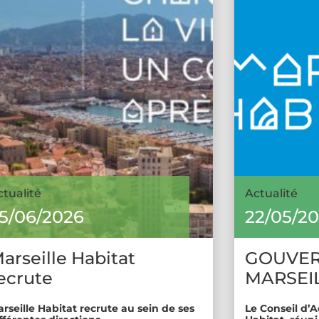
ctualité
Actualité
5/06/2026
22/05/2
arseille Habitat
GOUVE
ecrute
MARSEIL
rseille Habitat recrute au sein de ses
Le Conseil d’A