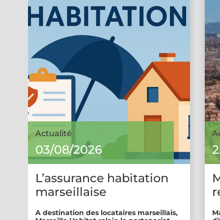
Actualité
A
03/08/2026
2
L’assurance habitation
M
marseillaise
r
A destination des locataires marseillais,
Ma