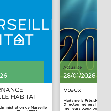
Actualité
026
28/01/2026
RNANCE
Vœux
LE HABITAT
Madame la Présidente et 
Directeur général vous so
dministration de Marseille
meilleurs vœux pour cette