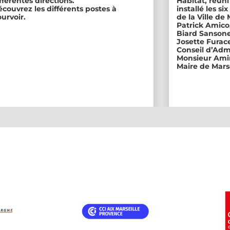
fférentes directions.
Habitat, réuni
couvrez les différents postes à
installé les s
urvoir.
de la Ville de
Patrick Amico
Biard Sansone
Josette Furace
Conseil d’Adm
Monsieur Amin
Maire de Marse