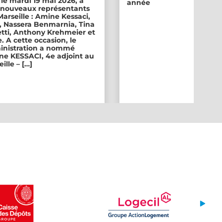
 le mardi 19 mai 2026, a
année
ix nouveaux représentants
 Marseille : Amine Kessaci,
, Nassera Benmarnia, Tina
tti, Anthony Krehmeier et
. A cette occasion, le
inistration a nommé
e KESSACI, 4e adjoint au
ille – […]