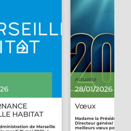
Actualité
026
28/01/2026
RNANCE
Vœux
LE HABITAT
Madame la Présidente et 
Directeur général vous so
dministration de Marseille
meilleurs vœux pour cette