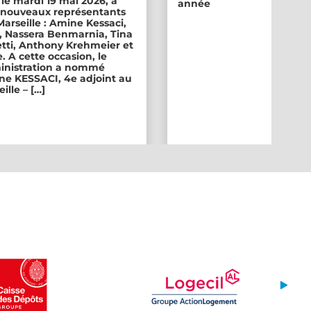
 le mardi 19 mai 2026, a
année
ix nouveaux représentants
 Marseille : Amine Kessaci,
, Nassera Benmarnia, Tina
tti, Anthony Krehmeier et
. A cette occasion, le
inistration a nommé
e KESSACI, 4e adjoint au
ille – […]