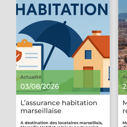
Actualité
A
03/08/2026
2
L’assurance habitation
M
marseillaise
r
A destination des locataires marseillais,
Ma