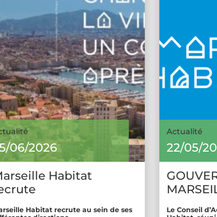
ctualité
Actualité
5/06/2026
22/05/2
arseille Habitat
GOUVE
ecrute
MARSEIL
rseille Habitat recrute au sein de ses
Le Conseil d’A