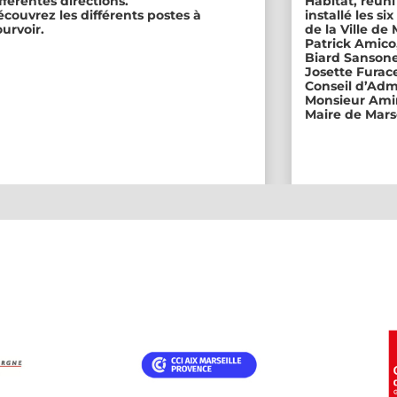
fférentes directions.
Habitat, réuni
couvrez les différents postes à
installé les s
urvoir.
de la Ville de
Patrick Amico
Biard Sansone
Josette Furace
Conseil d’Adm
Monsieur Amin
Maire de Marse