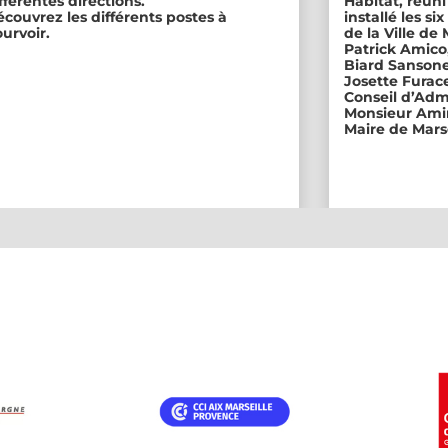
fférentes directions.
Habitat, réuni
couvrez les différents postes à
installé les s
urvoir.
de la Ville de
Patrick Amico
Biard Sansone
Josette Furace
Conseil d’Adm
Monsieur Amin
Maire de Marse