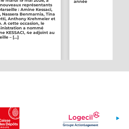
 le mardi 19 mai 2026, a
année
ix nouveaux représentants
 Marseille : Amine Kessaci,
, Nassera Benmarnia, Tina
tti, Anthony Krehmeier et
. A cette occasion, le
inistration a nommé
e KESSACI, 4e adjoint au
ille – […]