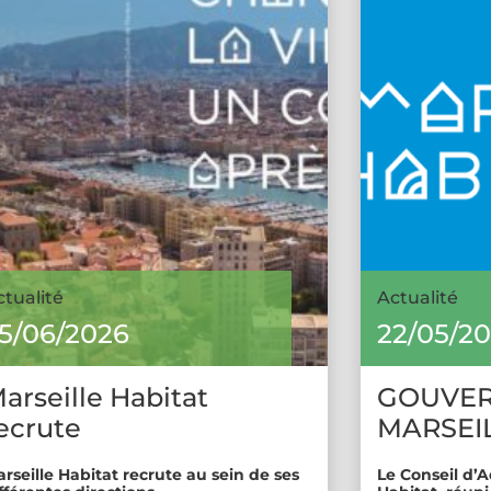
ctualité
Actualité
5/06/2026
22/05/2
arseille Habitat
GOUVE
ecrute
MARSEIL
rseille Habitat recrute au sein de ses
Le Conseil d’A