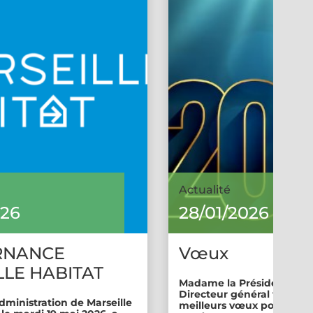
Actualité
026
28/01/2026
RNANCE
Vœux
LE HABITAT
Madame la Présidente et 
Directeur général vous so
dministration de Marseille
meilleurs vœux pour cette