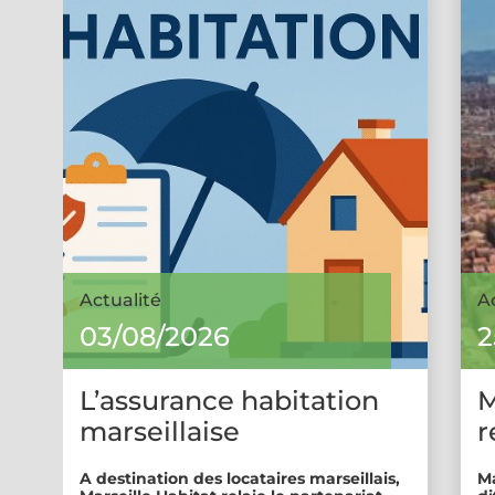
Actualité
A
03/08/2026
2
L’assurance habitation
M
marseillaise
r
A destination des locataires marseillais,
Ma