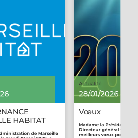
Actualité
026
28/01/2026
RNANCE
Vœux
LE HABITAT
Madame la Présidente et 
Directeur général vous so
dministration de Marseille
meilleurs vœux pour cette