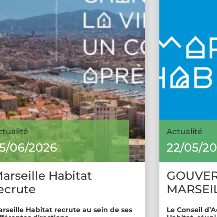
ctualité
Actualité
5/06/2026
22/05/2
arseille Habitat
GOUVE
ecrute
MARSEIL
rseille Habitat recrute au sein de ses
Le Conseil d’A