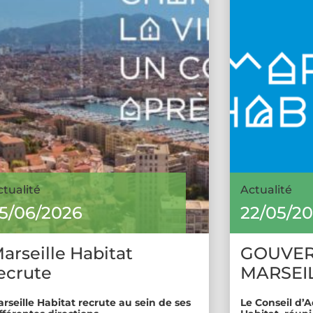
ctualité
Actualité
5/06/2026
22/05/2
arseille Habitat
GOUVE
ecrute
MARSEIL
rseille Habitat recrute au sein de ses
Le Conseil d’A