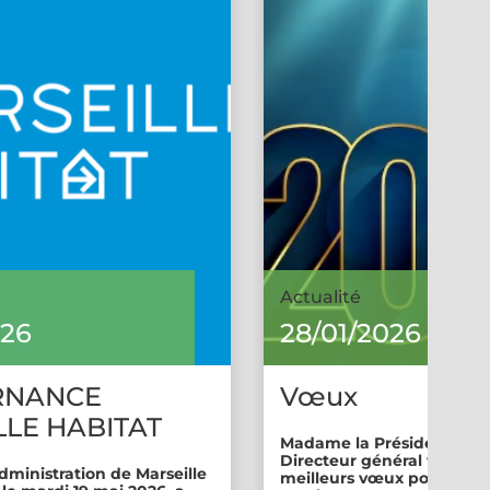
Actualité
026
28/01/2026
RNANCE
Vœux
LE HABITAT
Madame la Présidente et 
Directeur général vous so
dministration de Marseille
meilleurs vœux pour cette