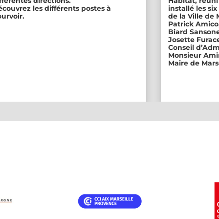
fférentes directions.
Habitat, réuni
couvrez les différents postes à
installé les s
urvoir.
de la Ville de
Patrick Amico
Biard Sansone
Josette Furace
Conseil d’Adm
Monsieur Amin
Maire de Marse