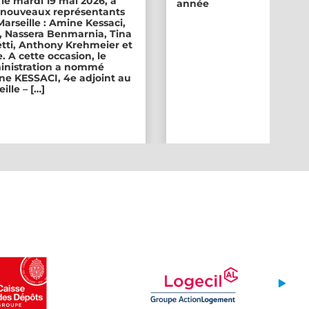
 le mardi 19 mai 2026, a
année
ix nouveaux représentants
 Marseille : Amine Kessaci,
, Nassera Benmarnia, Tina
tti, Anthony Krehmeier et
. A cette occasion, le
inistration a nommé
e KESSACI, 4e adjoint au
ille – […]