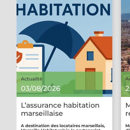
Actualité
A
03/08/2026
2
L’assurance habitation
M
marseillaise
r
A destination des locataires marseillais,
Ma