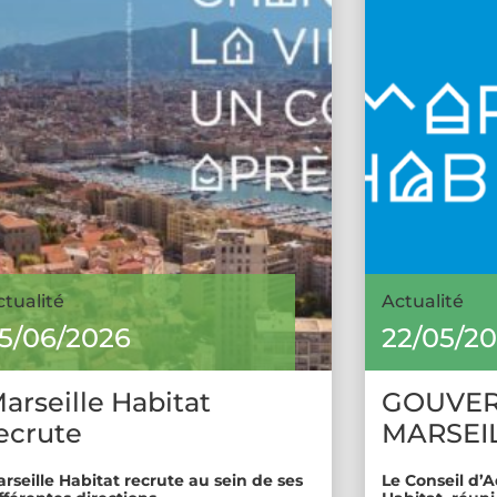
ctualité
Actualité
5/06/2026
22/05/2
arseille Habitat
GOUVE
ecrute
MARSEIL
rseille Habitat recrute au sein de ses
Le Conseil d’A