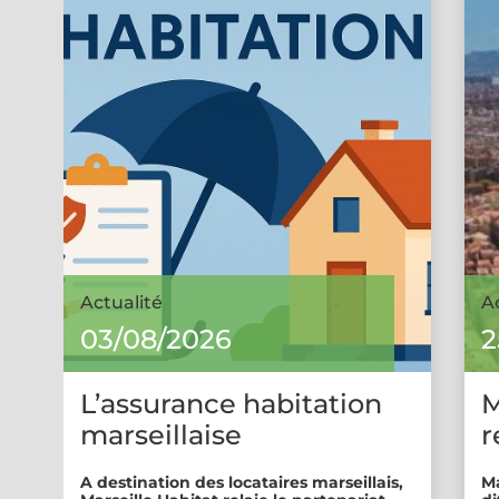
Actualité
A
03/08/2026
2
L’assurance habitation
M
marseillaise
r
A destination des locataires marseillais,
Ma