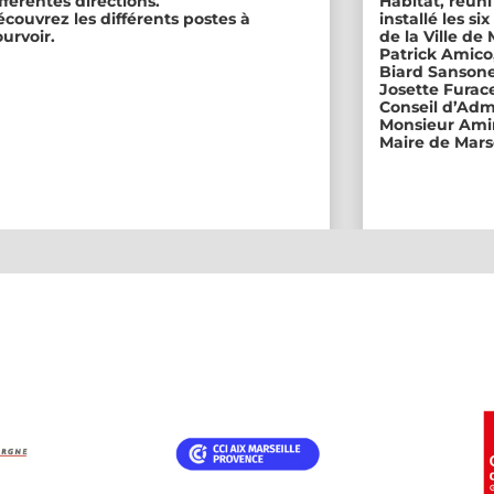
fférentes directions.
Habitat, réuni
couvrez les différents postes à
installé les s
urvoir.
de la Ville de
Patrick Amico
Biard Sansone
Josette Furace
Conseil d’Adm
Monsieur Amin
Maire de Marse