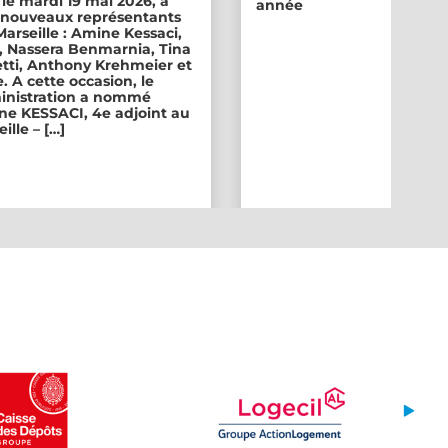
 le mardi 19 mai 2026, a
année
ix nouveaux représentants
 Marseille : Amine Kessaci,
, Nassera Benmarnia, Tina
tti, Anthony Krehmeier et
. A cette occasion, le
inistration a nommé
e KESSACI, 4e adjoint au
ille – […]