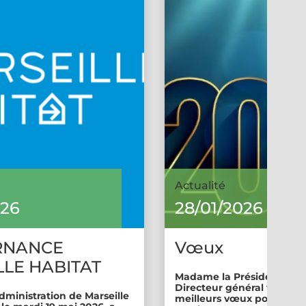
Actualité
026
28/01/2026
RNANCE
Vœux
LE HABITAT
Madame la Présidente et 
Directeur général vous so
dministration de Marseille
meilleurs vœux pour cette