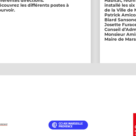
fférentes directions.
Habitat, réuni
couvrez les différents postes à
installé les s
urvoir.
de la Ville de
Patrick Amico
Biard Sansone
Josette Furace
Conseil d’Adm
Monsieur Amin
Maire de Marse