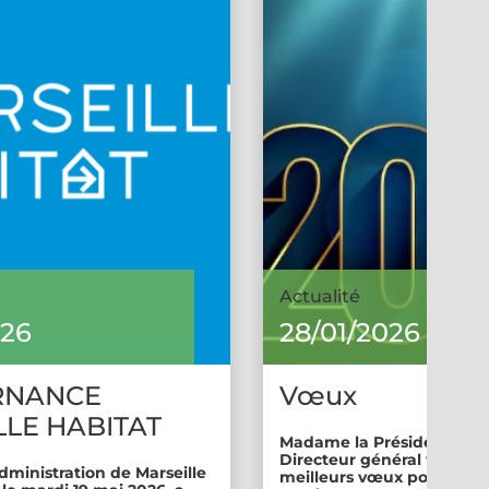
Actualité
026
28/01/2026
RNANCE
Vœux
LE HABITAT
Madame la Présidente et 
Directeur général vous so
dministration de Marseille
meilleurs vœux pour cette