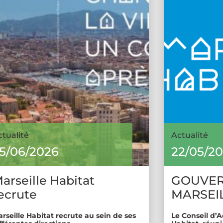
ctualité
Actualité
5/06/2026
22/05/2
arseille Habitat
GOUVE
ecrute
MARSEIL
rseille Habitat recrute au sein de ses
Le Conseil d’A