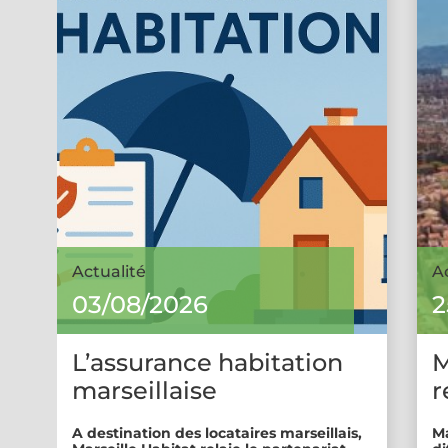
Actualité
A
03/08/2026
2
L’assurance habitation
M
marseillaise
r
A destination des locataires marseillais,
Ma