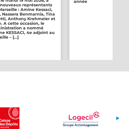
 le mardi 19 mai 2026, a
année
ix nouveaux représentants
 Marseille : Amine Kessaci,
, Nassera Benmarnia, Tina
tti, Anthony Krehmeier et
. A cette occasion, le
inistration a nommé
e KESSACI, 4e adjoint au
ille – […]