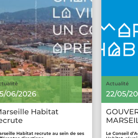
ctualité
Actualité
5/06/2026
22/05/2
arseille Habitat
GOUVE
ecrute
MARSEIL
rseille Habitat recrute au sein de ses
Le Conseil d’A