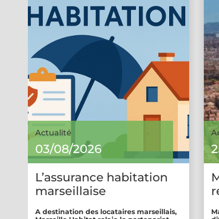
Actualité
A
03/08/2026
2
L’assurance habitation
M
marseillaise
r
A destination des locataires marseillais,
Ma