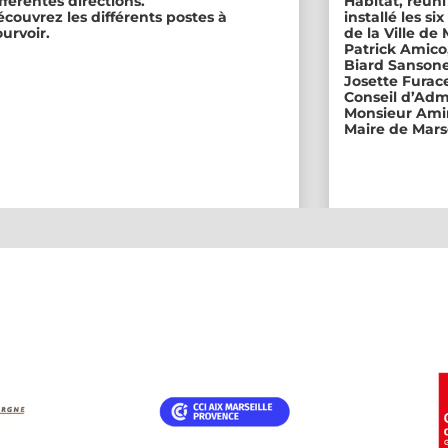
fférentes directions.
Habitat, réuni
couvrez les différents postes à
installé les s
urvoir.
de la Ville de
Patrick Amico
Biard Sansone
Josette Furace
Conseil d’Adm
Monsieur Amin
Maire de Marse