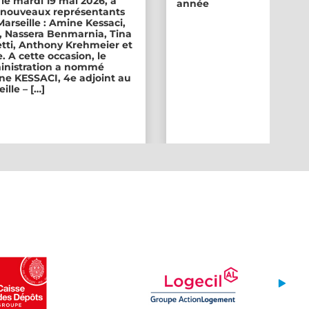
 le mardi 19 mai 2026, a
année
ix nouveaux représentants
 Marseille : Amine Kessaci,
, Nassera Benmarnia, Tina
tti, Anthony Krehmeier et
. A cette occasion, le
inistration a nommé
e KESSACI, 4e adjoint au
ille – […]