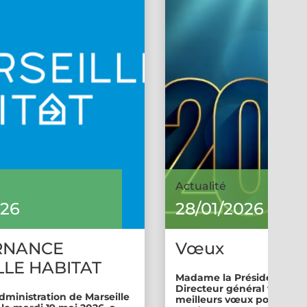
Actualité
026
28/01/2026
RNANCE
Vœux
LE HABITAT
Madame la Présidente et 
Directeur général vous so
dministration de Marseille
meilleurs vœux pour cette