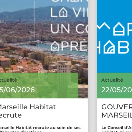
ctualité
Actualité
5/06/2026
22/05/2
arseille Habitat
GOUVE
ecrute
MARSEIL
rseille Habitat recrute au sein de ses
Le Conseil d’A