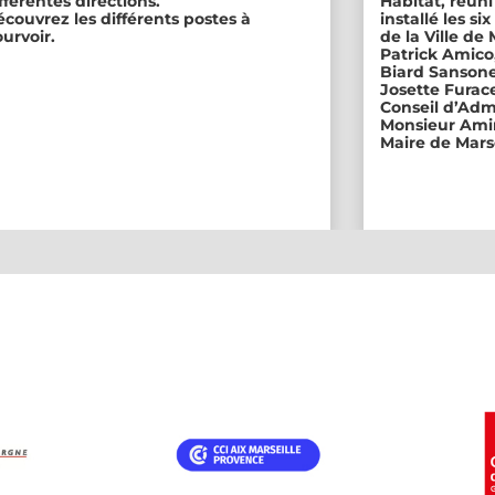
fférentes directions.
Habitat, réuni
couvrez les différents postes à
installé les s
urvoir.
de la Ville de
Patrick Amico
Biard Sansone
Josette Furace
Conseil d’Adm
Monsieur Amin
Maire de Marse