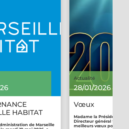
Actualité
026
28/01/2026
RNANCE
Vœux
LE HABITAT
Madame la Présidente et 
Directeur général vous so
dministration de Marseille
meilleurs vœux pour cette