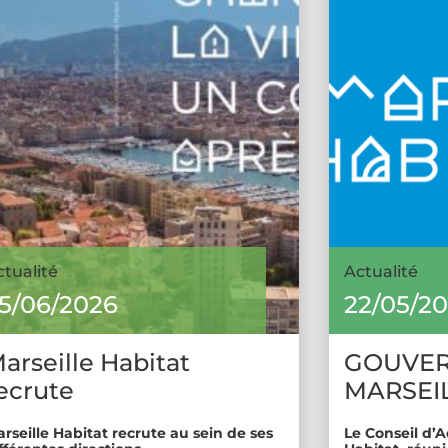
ctualité
Actualité
5/06/2026
22/05/2
arseille Habitat
GOUVE
ecrute
MARSEIL
rseille Habitat recrute au sein de ses
Le Conseil d’A