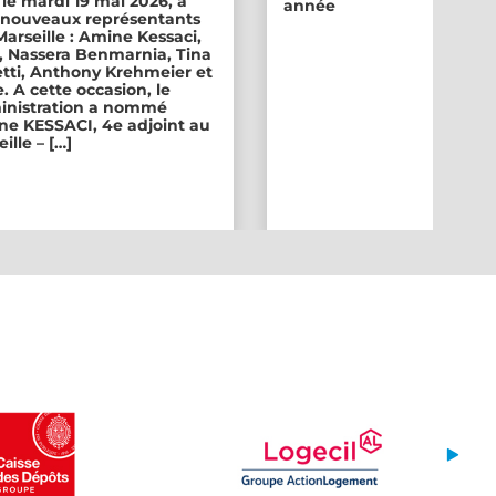
 le mardi 19 mai 2026, a
année
ix nouveaux représentants
 Marseille : Amine Kessaci,
, Nassera Benmarnia, Tina
tti, Anthony Krehmeier et
. A cette occasion, le
inistration a nommé
e KESSACI, 4e adjoint au
ille – […]