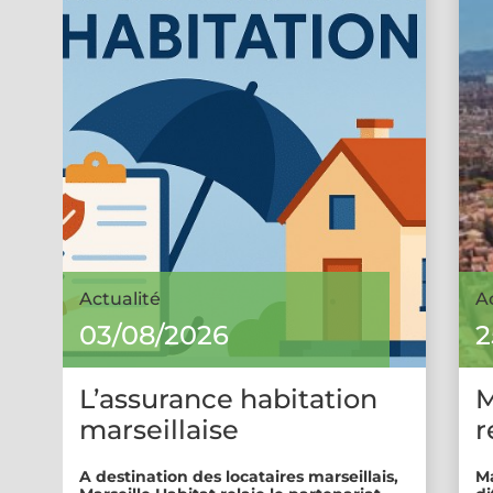
Actualité
A
03/08/2026
2
L’assurance habitation
M
marseillaise
r
A destination des locataires marseillais,
Ma