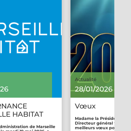
Actualité
026
28/01/2026
RNANCE
Vœux
LE HABITAT
Madame la Présidente et 
Directeur général vous so
dministration de Marseille
meilleurs vœux pour cette