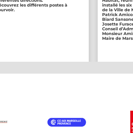
fférentes directions.
Habitat, réuni
couvrez les différents postes à
installé les s
urvoir.
de la Ville de
Patrick Amico
Biard Sansone
Josette Furace
Conseil d’Adm
Monsieur Amin
Maire de Marse