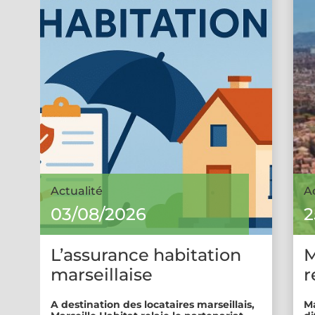
Actualité
A
03/08/2026
2
L’assurance habitation
M
marseillaise
r
A destination des locataires marseillais,
Ma