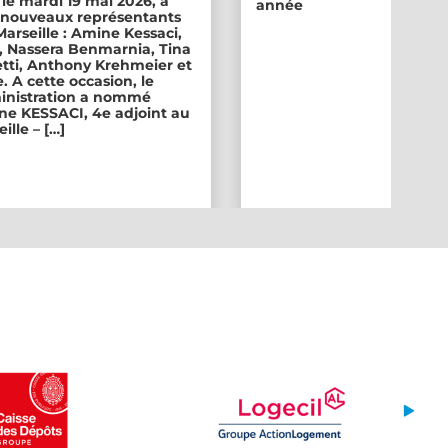
 le mardi 19 mai 2026, a
année
ix nouveaux représentants
 Marseille : Amine Kessaci,
, Nassera Benmarnia, Tina
tti, Anthony Krehmeier et
. A cette occasion, le
inistration a nommé
e KESSACI, 4e adjoint au
ille – […]