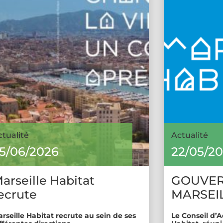
ctualité
Actualité
5/06/2026
22/05/2
arseille Habitat
GOUVE
ecrute
MARSEIL
rseille Habitat recrute au sein de ses
Le Conseil d’A