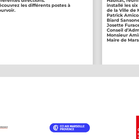
fférentes directions.
Habitat, réuni
couvrez les différents postes à
installé les s
urvoir.
de la Ville de
Patrick Amico
Biard Sansone
Josette Furace
Conseil d’Adm
Monsieur Amin
Maire de Marse