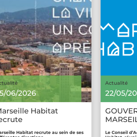
ctualité
Actualité
5/06/2026
22/05/2
arseille Habitat
GOUVE
ecrute
MARSEIL
rseille Habitat recrute au sein de ses
Le Conseil d’A