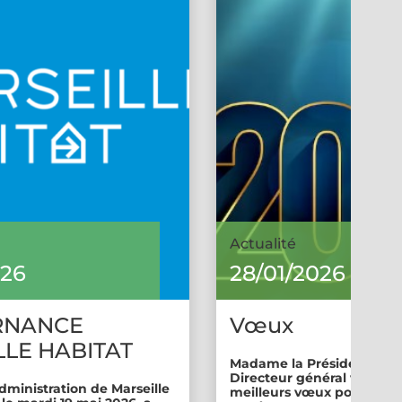
Actualité
026
28/01/2026
RNANCE
Vœux
LE HABITAT
Madame la Présidente et 
Directeur général vous so
dministration de Marseille
meilleurs vœux pour cette