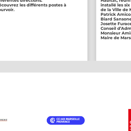
fférentes directions.
Habitat, réuni
couvrez les différents postes à
installé les s
urvoir.
de la Ville de
Patrick Amico
Biard Sansone
Josette Furace
Conseil d’Adm
Monsieur Amin
Maire de Marse