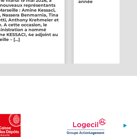
 le mardi 19 mai 2026, a
année
ix nouveaux représentants
 Marseille : Amine Kessaci,
, Nassera Benmarnia, Tina
tti, Anthony Krehmeier et
. A cette occasion, le
inistration a nommé
e KESSACI, 4e adjoint au
ille – […]