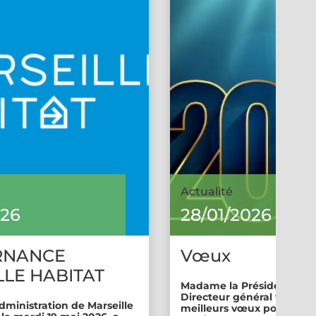
Actualité
026
28/01/2026
RNANCE
Vœux
LE HABITAT
Madame la Présidente et 
Directeur général vous so
dministration de Marseille
meilleurs vœux pour cette