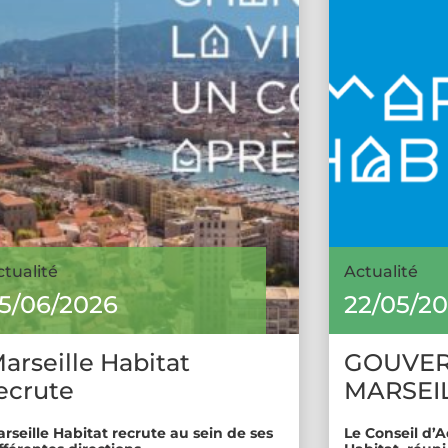
ctualité
Actualité
5/06/2026
22/05/2
arseille Habitat
GOUVE
ecrute
MARSEIL
rseille Habitat recrute au sein de ses
Le Conseil d’A