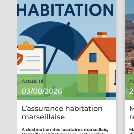
Actualité
A
03/08/2026
2
L’assurance habitation
M
marseillaise
r
A destination des locataires marseillais,
Ma