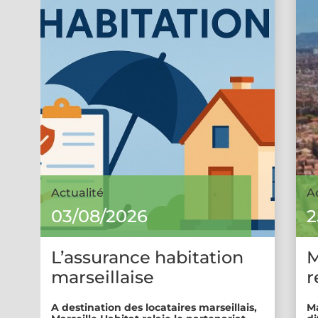
Actualité
A
03/08/2026
2
L’assurance habitation
M
marseillaise
r
A destination des locataires marseillais,
Ma