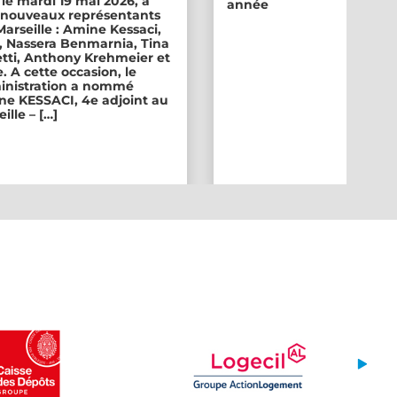
 le mardi 19 mai 2026, a
année
ix nouveaux représentants
 Marseille : Amine Kessaci,
, Nassera Benmarnia, Tina
tti, Anthony Krehmeier et
. A cette occasion, le
inistration a nommé
e KESSACI, 4e adjoint au
ille – […]