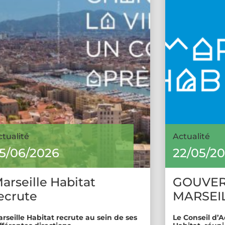
ctualité
Actualité
5/06/2026
22/05/2
arseille Habitat
GOUVE
ecrute
MARSEIL
rseille Habitat recrute au sein de ses
Le Conseil d’A