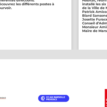
fférentes directions.
Habitat, réuni
couvrez les différents postes à
installé les s
urvoir.
de la Ville de
Patrick Amico
Biard Sansone
Josette Furace
Conseil d’Adm
Monsieur Amin
Maire de Marse