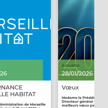
Actualité
026
28/01/2026
RNANCE
Vœux
LE HABITAT
Madame la Présidente et 
Directeur général vous so
dministration de Marseille
meilleurs vœux pour cette