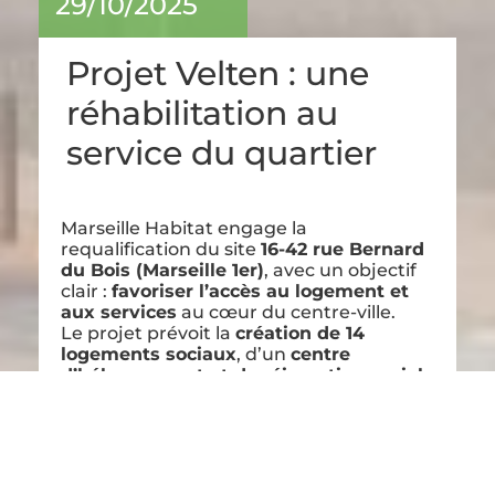
29/10/2025
Projet Velten : une
réhabilitation au
service du quartier
Marseille Habitat engage la
requalification du site
16-42 rue Bernard
du Bois (Marseille 1er)
, avec un objectif
clair :
favoriser l’accès au logement et
aux services
au cœur du centre-ville.
Le projet prévoit la
création de 14
logements sociaux
, d’un
centre
d’hébergement et de réinsertion sociale
(80 logements)
, d’un
centre d’accueil de
jour pour les femmes
, ainsi
qu’une
cantine solidaire ouverte à
tous
et un
toit maraîcher
.